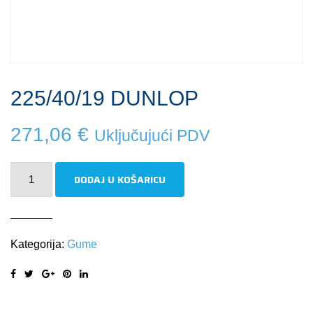
225/40/19 DUNLOP
271,06
€
Uključujući PDV
225/40/19
DODAJ U KOŠARICU
DUNLOP
količina
Kategorija:
Gume