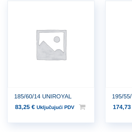
185/60/14 UNIROYAL
195/55
83,25
€
174,7
Uključujući PDV