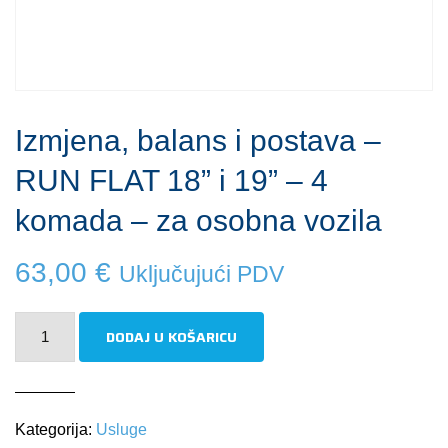
Izmjena, balans i postava –
RUN FLAT 18” i 19” – 4
komada – za osobna vozila
63,00
€
Uključujući PDV
Izmjena,
DODAJ U KOŠARICU
balans
i
postava
Kategorija:
Usluge
-