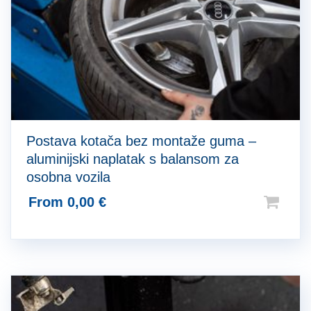
Postava kotača bez montaže guma –
aluminijski naplatak s balansom za
osobna vozila
From
0,00
€