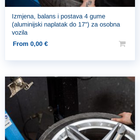
Izmjena, balans i postava 4 gume
(aluminijski naplatak do 17”) za osobna
vozila
From
0,00
€