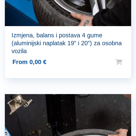
Izmjena, balans i postava 4 gume
(aluminijski naplatak 19” i 20”) za osobna
vozila
From
0,00
€