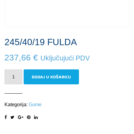
245/40/19 FULDA
237,66
€
Uključujući PDV
245/40/19
DODAJ U KOŠARICU
FULDA
količina
Kategorija:
Gume