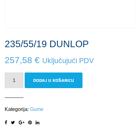
235/55/19 DUNLOP
257,58
€
Uključujući PDV
235/55/19
DODAJ U KOŠARICU
DUNLOP
količina
Kategorija:
Gume