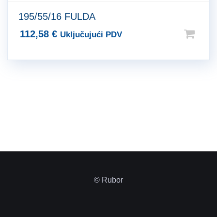
195/55/16 FULDA
112,58
€
Uključujući PDV
© Rubor