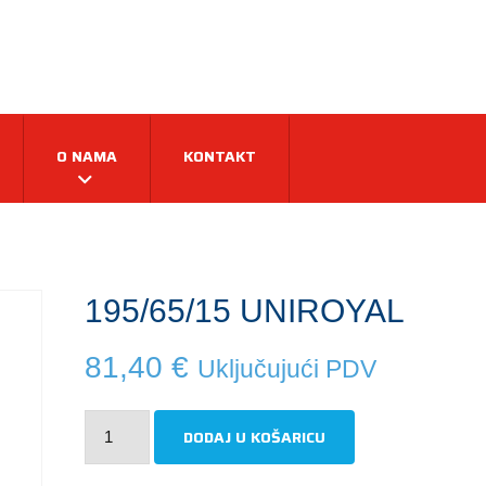
O NAMA
KONTAKT
195/65/15 UNIROYAL
81,40
€
Uključujući PDV
195/65/15
DODAJ U KOŠARICU
UNIROYAL
količina