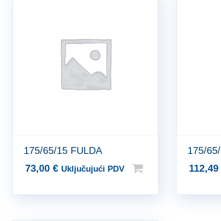
175/65/15 FULDA
175/65
73,00
€
112,4
Uključujući PDV